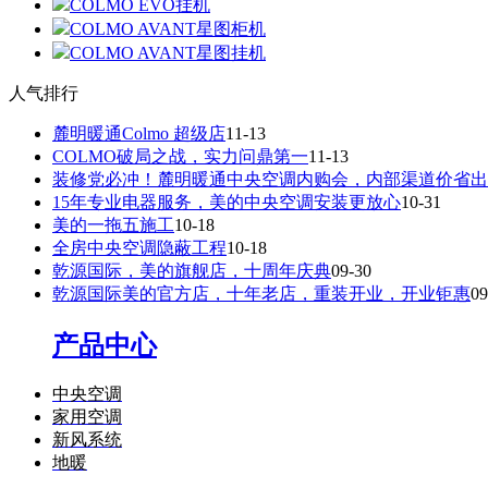
COLMO EVO挂机
COLMO AVANT星图柜机
COLMO AVANT星图挂机
人气排行
麓明暖通Colmo 超级店
11-13
COLMO破局之战，实力问鼎第一
11-13
装修党必冲！麓明暖通中央空调内购会，内部渠道价省出
15年专业电器服务，美的中央空调安装更放心
10-31
美的一拖五施工
10-18
全房中央空调隐蔽工程
10-18
乾源国际，美的旗舰店，十周年庆典
09-30
乾源国际美的官方店，十年老店，重装开业，开业钜惠
09
产品中心
中央空调
家用空调
新风系统
地暖