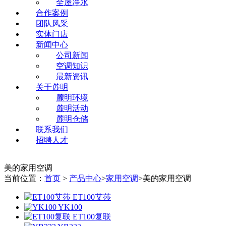
全屋净水
合作案例
团队风采
实体门店
新闻中心
公司新闻
空调知识
最新资讯
关于麓明
麓明环境
麓明活动
麓明仓储
联系我们
招聘人才
美的家用空调
当前位置：
首页
>
产品中心
>
家用空调
>美的家用空调
ET100艾莎
YK100
ET100复联