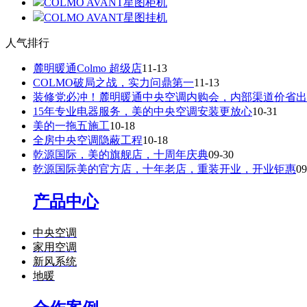
COLMO AVANT星图柜机
COLMO AVANT星图挂机
人气排行
麓明暖通Colmo 超级店
11-13
COLMO破局之战，实力问鼎第一
11-13
装修党必冲！麓明暖通中央空调内购会，内部渠道价省出
15年专业电器服务，美的中央空调安装更放心
10-31
美的一拖五施工
10-18
全房中央空调隐蔽工程
10-18
乾源国际，美的旗舰店，十周年庆典
09-30
乾源国际美的官方店，十年老店，重装开业，开业钜惠
09
产品中心
中央空调
家用空调
新风系统
地暖