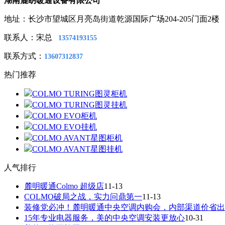
湖南麓眀暖通设备有限公司
地址：长沙市望城区月亮岛街道乾源国际广场204-205门面2楼
联系人：宋总
13574193155
联系方式：
13607312837
热门推荐
COLMO TURING图灵柜机
COLMO TURING图灵挂机
COLMO EVO柜机
COLMO EVO挂机
COLMO AVANT星图柜机
COLMO AVANT星图挂机
人气排行
麓明暖通Colmo 超级店
11-13
COLMO破局之战，实力问鼎第一
11-13
装修党必冲！麓明暖通中央空调内购会，内部渠道价省出
15年专业电器服务，美的中央空调安装更放心
10-31