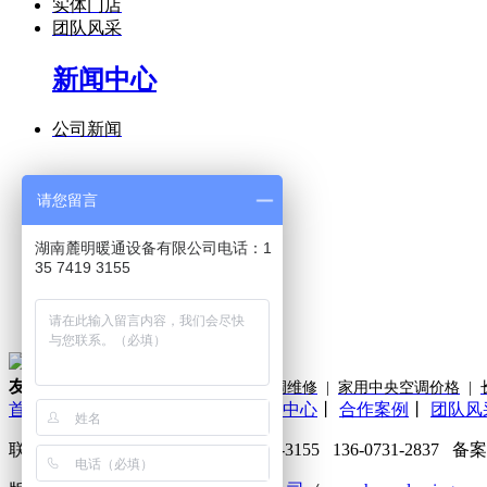
实体门店
团队风采
新闻中心
公司新闻
请您留言
空调知识
最新资讯
湖南麓明暖通设备有限公司电话：1
35 7419 3155
扫描二维码
友情链接:
湖南中央空调安装
|
长沙空调维修
|
家用中央空调价格
|
首页
丨
中央空调
丨
家用空调
丨
产品中心
丨
合作案例
丨
团队风
联系人：宋总 咨询热线：135-7419-3155 136-0731-2837
备案