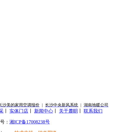
长沙美的家用空调报价
|
长沙中央新风系统
|
湖南地暖公司
采
丨
实体门店
丨
新闻中心
丨
关于麓眀
丨
联系我们
号：
湘ICP备17008238号